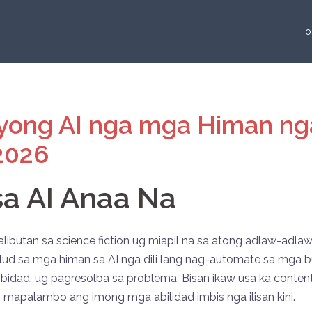
Ho
yong AI nga mga Himan n
2026
a AI Anaa Na
kalibutan sa science fiction ug miapil na sa atong adlaw-adl
lud sa mga himan sa AI nga dili lang nag-automate sa mga 
ad, ug pagresolba sa problema. Bisan ikaw usa ka content cr
 mapalambo ang imong mga abilidad imbis nga ilisan kini.