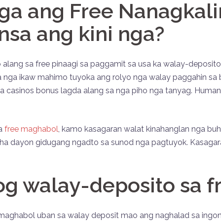
ga ang Free Nanagkal
nsa ang kini nga?
 alang sa free pinaagi sa paggamit sa usa ka walay-deposito
a nga ikaw mahimo tuyoka ang rolyo nga walay paggahin sa bi
asinos bonus lagda alang sa nga piho nga tanyag. Human nia
ga
free maghabol
, kamo kasagaran walat kinahanglan nga bu
diha dayon gidugang ngadto sa sunod nga pagtuyok. Kasagar
og walay-deposito sa 
 maghabol uban sa walay deposit mao ang naghalad sa ingo