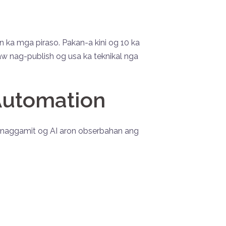
ka mga piraso. Pakan-a kini og 10 ka
aw nag-publish og usa ka teknikal nga
Automation
 naggamit og AI aron obserbahan ang