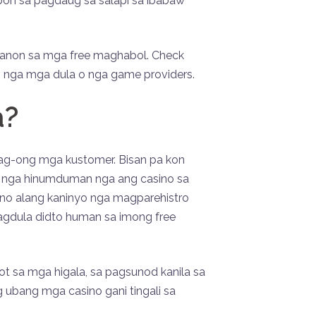
pon sa pagdaug sa salapi sa ibabaw
hanon sa mga free maghabol. Check
 nga mga dula o nga game providers.
a?
bag-ong mga kustomer. Bisan pa kon
nte nga hinumduman nga ang casino sa
ano alang kaninyo nga magparehistro
agdula didto human sa imong free
t sa mga higala, sa pagsunod kanila sa
g ubang mga casino gani tingali sa