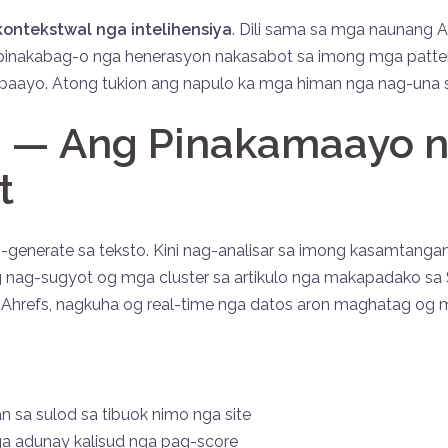
kontekstwal nga intelihensiya
. Dili sama sa mga naunang 
pinakabag-o nga henerasyon nakasabot sa imong mga patte
paayo. Atong tukion ang napulo ka mga himan nga nag-una s
o — Ang Pinakamaayo n
t
enerate sa teksto. Kini nag-analisar sa imong kasamtangan n
g nag-sugyot og mga cluster sa artikulo nga makapadako s
ug Ahrefs, nagkuha og real-time nga datos aron maghatag o
 sa sulod sa tibuok nimo nga site
a adunay kalisud nga pag-score