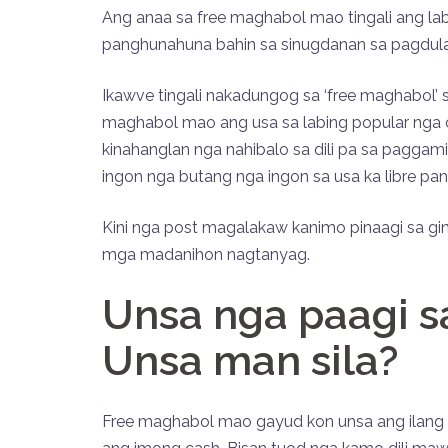
Ang anaa sa free maghabol mao tingali ang la
panghunahuna bahin sa sinugdanan sa pagdu
Ikawve tingali nakadungog sa ‘free maghabol’
maghabol mao ang usa sa labing popular nga 
kinahanglan nga nahibalo sa dili pa sa paggamit
ingon nga butang nga ingon sa usa ka libre pan
Kini nga post magalakaw kanimo pinaagi sa g
mga madanihon nagtanyag.
Unsa nga paagi s
Unsa man sila?
Free maghabol mao gayud kon unsa ang ilang 