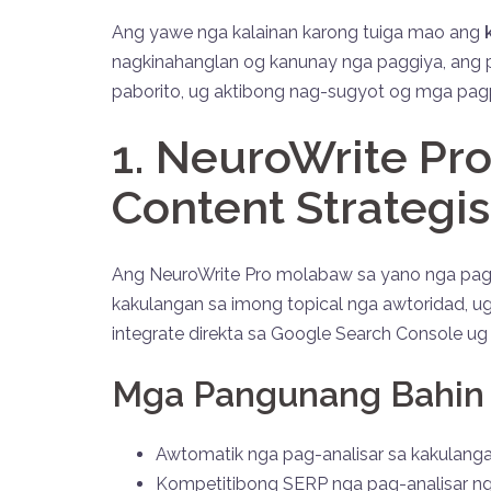
Ang yawe nga kalainan karong tuiga mao ang
nagkinahanglan og kanunay nga paggiya, ang 
paborito, ug aktibong nag-sugyot og mga pag
1. NeuroWrite Pr
Content Strategis
Ang NeuroWrite Pro molabaw sa yano nga pag-g
kakulangan sa imong topical nga awtoridad, u
integrate direkta sa Google Search Console 
Mga Pangunang Bahin
Awtomatik nga pag-analisar sa kakulangan
Kompetitibong SERP nga pag-analisar ng