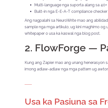
Multi-language nga suporta alang sa 40
Built-in nga E-E-A-T compliance checker
Ang nagpalahi sa NeuroWrite mao ang abilidad
sample nga mga artikulo, ug kini maghimo og us
whitepaper o usa ka kaswal nga blog post.
2. FlowForge — 
Kung ang Zapier mao ang unang henerasyon sa
imong adlaw-adlaw nga mga pattern ug awto
Usa ka Pasiuna sa F