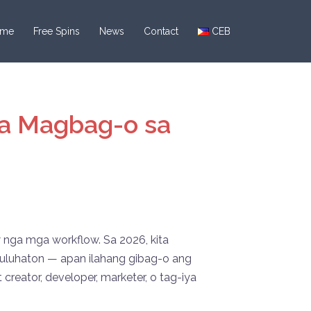
me
Free Spins
News
Contact
CEB
ga Magbag-o sa
aw nga mga workflow. Sa 2026, kita
buluhaton — apan ilahang gibag-o ang
eator, developer, marketer, o tag-iya