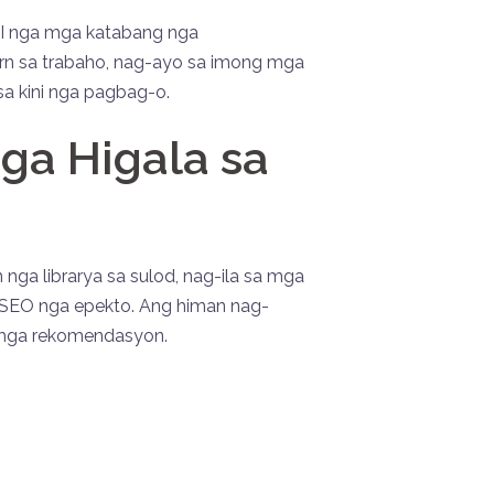
AI nga mga katabang nga
rn sa trabaho, nag-ayo sa imong mga
a kini nga pagbag-o.
ga Higala sa
ga librarya sa sulod, nag-ila sa mga
a SEO nga epekto. Ang himan nag-
g mga rekomendasyon.