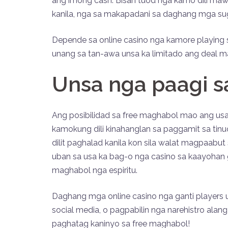
ang imong cash. Bisan tuod nga kamo dili maw
kanila, nga sa makapadani sa daghang mga su
Depende sa online casino nga kamore playing
unang sa tan-awa unsa ka limitado ang deal 
Unsa nga paagi sa
Ang posibilidad sa free maghabol mao ang us
kamokung dili kinahanglan sa paggamit sa tinu
dilit paghalad kanila kon sila walat magpaab
uban sa usa ka bag-o nga casino sa kaayohan 
maghabol nga espiritu.
Daghang mga online casino nga ganti players 
social media, o pagpabilin nga narehistro alan
paghatag kaninyo sa free maghabol!