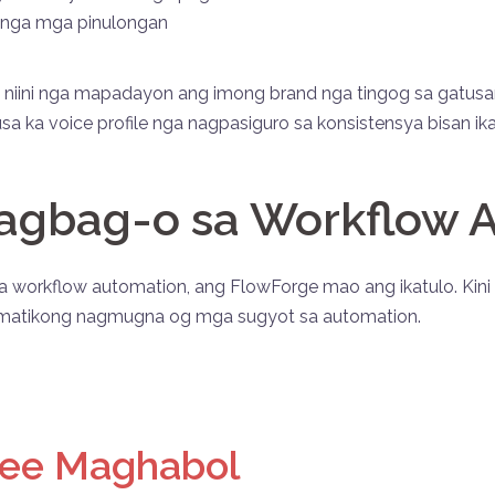
+ nga mga pinulongan
 niini nga mapadayon ang imong brand nga tingog sa gatusan 
a ka voice profile nga nagpasiguro sa konsistensya bisan ik
Pagbag-o sa Workflow 
 workflow automation, ang FlowForge mao ang ikatulo. Kini
matikong nagmugna og mga sugyot sa automation.
ree Maghabol