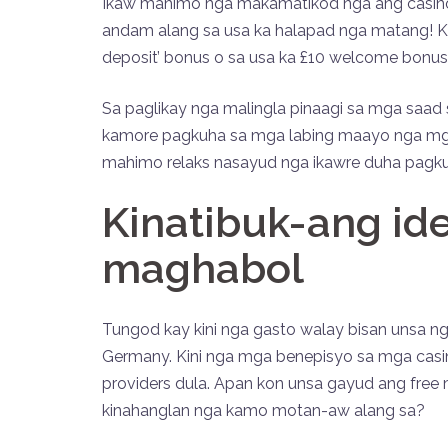
Ikaw mahimo nga makamatikod nga ang casino 
andam alang sa usa ka halapad nga matang! K
deposit’ bonus o sa usa ka £10 welcome bonus
Sa paglikay nga malingla pinaagi sa mga saad
kamore pagkuha sa mga labing maayo nga mga 
mahimo relaks nasayud nga ikawre duha pagku
Kinatibuk-ang ide
maghabol
Tungod kay kini nga gasto walay bisan unsa 
Germany. Kini nga mga benepisyo sa mga casin
providers dula. Apan kon unsa gayud ang free 
kinahanglan nga kamo motan-aw alang sa?