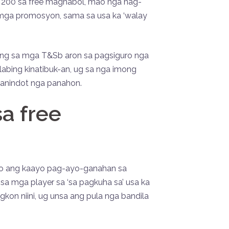
 200 sa free maghabol, mao nga nag-
mga promosyon, sama sa usa ka ‘walay
pong sa mga T&Sb aron sa pagsiguro nga
bing kinatibuk-an, ug sa nga imong
aanindot nga panahon.
a free
mao ang kaayo pag-ayo-ganahan sa
sa mga player sa ‘sa pagkuha sa’ usa ka
kon niini, ug unsa ang pula nga bandila