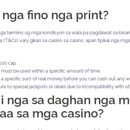
 nga fino nga print?
mga termino ug mga kondisyon sa wala pa pagdawat sa bisa
(T&Cs) vary gikan sa casino sa casino, apan tipikal nga mga 
£100 cap
ey must be used within a specific amount of time.
 a specific sum of real money before you can cash out any wi
te to special jackpots or deals due to incompatibility with o
i nga sa daghan nga m
aa sa mga casino?