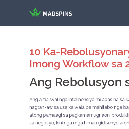
Skip
to
content
Mad
Spins
10 Ka-Rebolusyonar
Imong Workflow sa 
Ang Rebolusyon s
Ang artipisyal nga intelihensiya milapas na sa 
nagtan-aw sa usa ka wala pa mahitabo nga ba
atong pamaagi sa pagkamamugnaon, produktibid
sa negosyo, kini nga mga himan gidisenyo aron