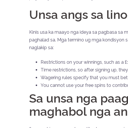
Unsa angs sa lino
Kinis usa ka maayo nga ideya sa pagbasa sa 
paghalad sa. Mga termino ug mga kondisyon sa 
naglakip sa:
Restrictions on your winnings, such as a 
Time restrictions, so after signing up, th
Wagering rules specify that you must bet
You cannot use your free spins to contribu
Sa unsa nga paag
maghabol nga an