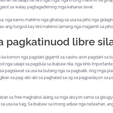
ad-an sa salapi sa niini nga mga, nga imong mahimo sa giha
garol sa walay pagtagad’emng mga kahanas level.
 sa, nga kamo mahimo nga gihatag sa usa ka piho nga gidag
mao ang tungod kay kini mahimo lamang nga magamit sa piho
 pagkatinuod libre sil
a ka komon nga pagdani gigamit sa casino aron pagdani sa 
od nga salapi sa pagdula sa ibabaw nila, nga kinis importa
ut sa pagdawat sa usa ka butang nga sa pagbalik. Ang mga pl
gikan sa pag-abi-abi sa paghalad sa ug sa pagpadayon sa p
uban sa free maghabol alang sa mga aksyon sama sa gisugyo
g sa usa ka tuig. Sa ibabaw sa imong adlaw nga natawhan, an