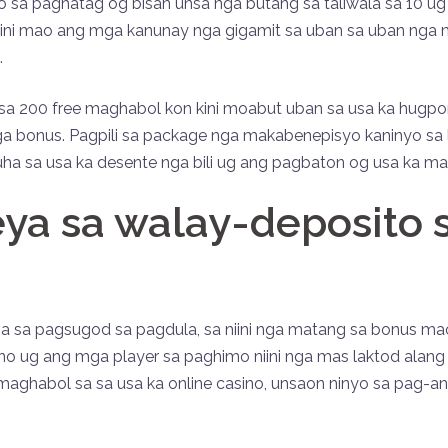
sa paghatag og bisan unsa nga butang sa taliwala sa 10 ug
ini mao ang mga kanunay nga gigamit sa uban sa uban nga 
.
 sa 200 free maghabol kon kini moabut uban sa usa ka hug
bonus. Pagpili sa package nga makabenepisyo kaninyo sa la
ha sa usa ka desente nga bili ug ang pagbaton og usa ka m
ya sa walay-deposito s
nga sa pagsugod sa pagdula, sa niini nga matang sa bonus 
o ug ang mga player sa paghimo niini nga mas laktod alang 
maghabol sa sa usa ka online casino, unsaon ninyo sa pag-ang