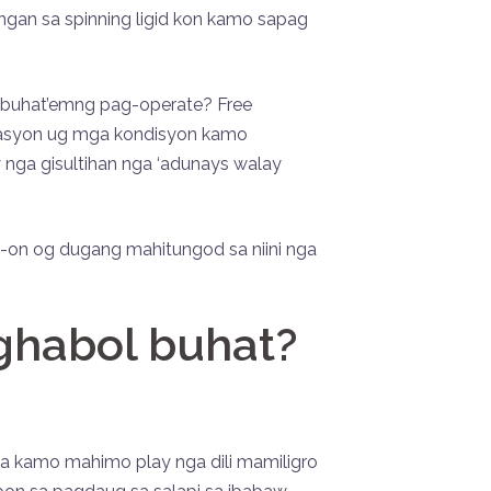
gan sa spinning ligid kon kamo sapag
agbuhat’emng pag-operate? Free
itasyon ug mga kondisyon kamo
ay nga gisultihan nga ‘adunays walay
-on og dugang mahitungod sa niini nga
ghabol buhat?
a kamo mahimo play nga dili mamiligro