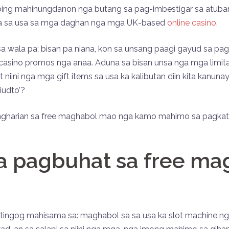
bing mahinungdanon nga butang sa pag-imbestigar sa atuban
la sa usa sa mga daghan nga mga UK-based
online casino
.
 sa wala pa; bisan pa niana, kon sa unsang paagi gayud sa p
casino promos nga anaa. Aduna sa bisan unsa nga mga lim
 niini nga mga gift items sa usa ka kalibutan diin kita kanun
iudto’?
ingharian sa free maghabol mao nga kamo mahimo sa pagkat
a pagbuhat sa free ma
tingog mahisama sa: maghabol sa sa usa ka slot machine ng