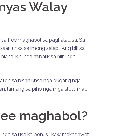
inyas Walay
 sa free maghabol sa paghalad sa. Sa
san unsa sa imong salapi. Ang bili sa
na, kini nga mibalik sa niini nga
haton sa bisan unsa nga dugang nga
an, lamang sa piho nga mga slots mao
free maghabol?
n nga sa usa ka bonus. Ikaw makadawat