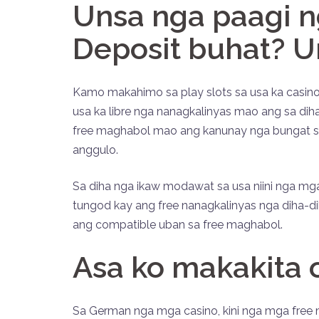
Unsa nga paagi n
Deposit buhat? U
Kamo makahimo sa play slots sa usa ka casino
usa ka libre nga nanagkalinyas mao ang sa dih
free maghabol mao ang kanunay nga bungat sa c
anggulo.
Sa diha nga ikaw modawat sa usa niini nga m
tungod kay ang free nanagkalinyas nga diha-
ang compatible uban sa free maghabol.
Asa ko makakita 
Sa German nga mga casino, kini nga mga free