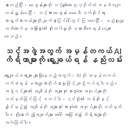
နားလည်ပြီး၊ မေးခွန်းများကို သင့်လျော်သော ပုဂ္ဂိုလ်ထံ စနစ်တကျ
လမ်းညွှန်ပေးပြီး၊ သင့်အား မေးခွန်းမမေးမီ သက်ဆိုင်ရာ
စာရွက်စာတမ်းများကို မျက်နှာပြင်ပေါ်တွင် ပြသပေးပြီး၊ မည်သူမျှ
တစ်ယောက်မှ အခြားသူ၏ တိုးတက်မှုကို မတားဆီးစေရန် သေချာ
စေသည်။
သင့်အဖွဲ့အတွက် အမှန်တကယ် AI
ကိရိယာများကို ရွေးချယ်ရန် နည်းလမ်း
ရွေးချယ်စရာများ များပြားနေသည့်အတွက်၊ AI ကို အမှန်တကယ်
လက်ခံရန် မဟာဗျူဟာလိုက်နာမှုဖြင့် ချဉ်းကပ်ရပါမည်။
အဖွဲ့ဝင်များ၏ အချိန်ကို အများဆုံး စားသုံးသော အလုပ်များကို
သတ်မှတ်ခြင်းဖြင့် စတင်ပါ – ၎င်းတို့၏ တန်ဖိုးနှင့်
နှိုင်းယှဉ်၍ အချိန်ကို အများဆုံး စားသုံးသော အလုပ်များကို သတ်မှတ်
ပါ။ ထို့နောက် ဤအချက်များအပေါ် အခြေခံ၍ ကိရိယာများကို
အကဲဖြတ်ပါ။