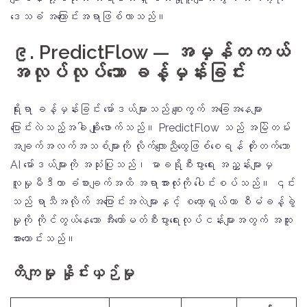
ဒေသခံ အကြောင်းအရာဖြစ်လာသည်။
၉. PredictFlow — အမှန်တကယ်
အလုပ်လုပ်သော ခန့်မှန်းခြင်း
ရိုးရာ ခန့်မှန်းခြင်း မော်ဒယ်များသည် စျေးကွက် အခြေအနေများ
ပြောင်းလဲသည့်အခါ ချိုးဖောက်သည်။ PredictFlow သည် အမြဲတမ်း
အချက်အလက်အသစ်များကို လိုက်လျောညီထွေဖြစ်စေရန် တိုးတက်သော
AI မော်ဒယ်များကို အသုံးပြုသည်၊ မာခရိုစီးပွားရေး အညွှန်းများမှ
လူမှုမီဒီယာ ခံစားချက်အထိ အရာအားလုံးကို ပေါင်းစပ်သည်။ ၎င်း
သည် ရာသီအလိုက် အပြောင်းအလဲများနှင့် စတော့ရှယ်ယာ စီမံခန့်ခွဲ
မှုကို ကိုင်တွယ်နေသော အီးကော်မတ်စီးပွားရေးလုပ်ငန်းများအတွက် အထူး
အားကောင်းသည်။
တိကျမှု နှိုင်းယှဉ်မှု