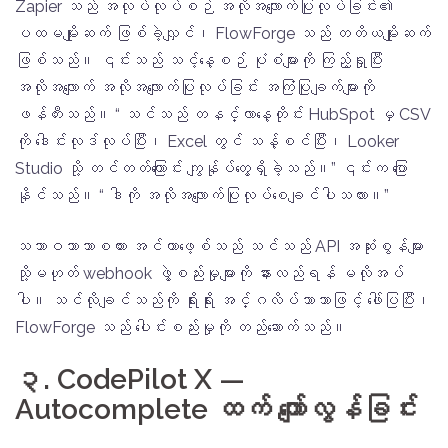
Zapier သည် အလုပ်လုပ်စဉ် အလိုအလျောက်ပြုလုပ်ခြင်း၏
ပထမမျိုးဆက် ဖြစ်ခဲ့လျှင်၊ FlowForge သည် တတိယမျိုးဆက်
ဖြစ်သည်။ ၎င်းသည် သင့်နေ့စဉ် ပုံစံများကို ကြည့်ရှုပြီး
အလိုအလျောက် အလိုအလျောက်ပြုလုပ်ခြင်း အကြံပြုချက်များကို
ဖန်တီးသည်။ “ သင်သည် တနင်္လာနေ့တိုင်း HubSpot မှ CSV
ကို ဒေါင်းလုဒ်လုပ်ပြီး၊ Excel တွင် သန့်စင်ပြီး၊ Looker
Studio သို့ တင်တတ်ကြောင်း ကျွန်ုပ်တွေ့ရှိခဲ့သည်။” ၎င်းက ပြော
နိုင်သည်။ “ ဒါကို အလိုအလျောက်ပြုလုပ်စေချင်ပါသလား။”
သဘာဝဘာသာစကား အင်တာဖေ့စ်သည် သင်သည် API အဆုံးစွန်များ
သို့မဟုတ် webhook ဖွဲ့စည်းမှုများကို နားလည်ရန် မလိုအပ်
ပါ။ သင်လိုချင်သည်ကို ရိုးရိုး အင်္ဂလိပ်ဘာသာဖြင့် ဖေါ်ပြပြီး၊
FlowForge သည် ပေါင်းစည်းမှုကို တည်ဆောက်သည်။
၃. CodePilot X —
Autocomplete ထက် ကျော်လွန်ခြင်း