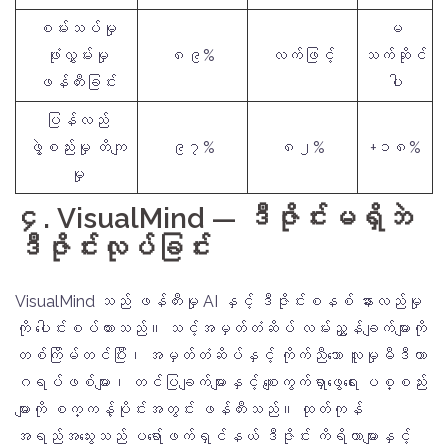
စမ်းသပ်မှု
မ
ဖုံးလွှမ်းမှု
၈၉%
လက်ဖြင့်
သက်ဆိုင်
ဖန်တီးခြင်း
ပါ
ပြန်လည်
ဖွဲ့စည်းမှု တိကျ
၉၇%
၈၂%
+၁၈%
မှု
၄. VisualMind — ဒီဇိုင်းမရှိဘဲ
ဒီဇိုင်းလုပ်ခြင်း
VisualMind သည် ဖန်တီးမှု AI နှင့် ဒီဇိုင်းစနစ် နားလည်မှု
ကို ပေါင်းစပ်ထားသည်။ သင့်အမှတ်တံဆိပ် လမ်းညွှန်ချက်များကို
တစ်ကြိမ်တင်ပြီး၊ အမှတ်တံဆိပ်နှင့် ကိုက်ညီသော လူမှုမီဒီယာ
ဂရပ်ဖစ်များ၊ တင်ပြချက်များနှင့် စျေးကွက်ရှာဖွေရေး ပစ္စည်း
များကို စက္ကန့်ပိုင်းအတွင်း ဖန်တီးသည်။ ထုတ်ကုန်
အရည်အသွေးသည် ပရော်ဖက်ရှင်နယ် ဒီဇိုင်း ကိရိယာများနှင့်