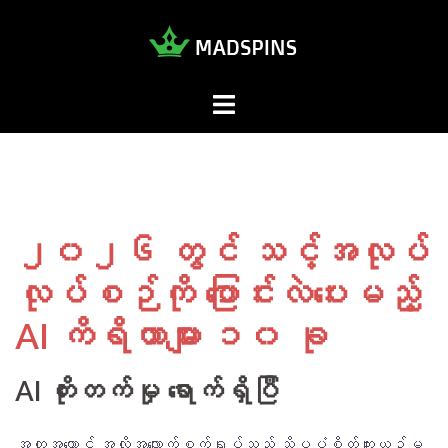
Skip
to
content
Mad
Spins
၂၀၂၆ တွင် သင့်အလုပ်
လုပ်စဉ်ကို ပြောင်းလဲပေးမည့်
AI ကိရိယာများ ၁၀ ခု
AI တိုးတက်မှု ရောက်ရှိပြီ
အတုအယောင် အလိုအလျောက်စက်ရုပ်သည် သိပ္ပံစိတ်ကူးယဉ်မှ