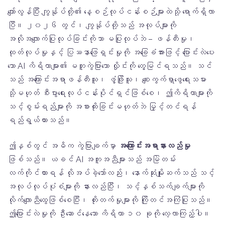
ကျော်လွန်ပြီး ကျွန်ုပ်တို့၏ နေ့စဉ်လုပ်ငန်းစဉ်များထဲသို့ ရောက်ရှိလာ
ပြီ။ ၂၀၂၆ တွင်၊ ကျွန်ုပ်တို့သည် အလုပ်များကို
အလိုအလျောက်ပြုလုပ်ခြင်းကိုသာ မပြုလုပ်ဘဲ – ဖန်တီးမှု၊
ထုတ်လုပ်မှုနှင့် ပြဿနာဖြေရှင်းမှုကို အခြေခံအားဖြင့် ပြောင်းလဲပေး
သော AI ကိရိယာများ၏ မတူကွဲပြားသော လှိုင်းကို တွေ့မြင်ရသည်။ သင်
သည် အကြောင်းအရာဖန်တီးသူ၊ ဖွံ့ဖြိုးသူ၊ စျေးကွက်ရှာဖွေရေးသမား
သို့မဟုတ် စီးပွားရေးလုပ်ငန်းပိုင်ရှင်ဖြစ်စေ၊ ဤကိရိယာများကို
သင့်စွမ်းရည်များကို အစားထိုးခြင်းမဟုတ်ဘဲ မြှင့်တင်ရန်
ရည်ရွယ်ထားသည်။
ဤနှစ်တွင် အဓိက ကွဲပြားချက်မှာ
အကြောင်းအရာနားလည်မှု
ဖြစ်သည်။ ယခင် AI အကူအညီများသည် အမြဲတမ်း
လက်ကိုင်ထားရန် လိုအပ်ခဲ့သော်လည်း၊ နောက်ဆုံးမျိုးဆက်သည် သင့်
အလုပ်လုပ်ပုံစံများကို နားလည်ပြီး၊ သင့်နှစ်သက်ချက်များကို
လိုက်လျောညီထွေဖြစ်စေပြီး၊ တိုးတက်မှုများကို ကြိုတင်အကြံပြုသည်။
ဤပြောင်းလဲမှုကို ဦးဆောင်နေသော ကိရိယာ ၁၀ ခုကို လေ့လာကြည့်ပါ။