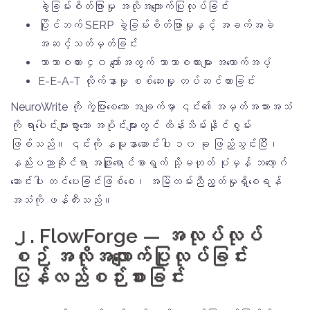
ခွဲခြမ်းစိတ်ဖြာမှု အလိုအလျောက်ပြုလုပ်ခြင်း
ပြိုင်ဘက် SERP ခွဲခြမ်းစိတ်ဖြာမှုနှင့် အခက်အခဲ
အဆင့်သတ်မှတ်ခြင်း
ဘာသာစကား ၄၀ ကျော်အတွက် ဘာသာစကားများ အထောက်အပံ့
E-E-A-T လိုက်နာမှု စစ်ဆေးမှု တပ်ဆင်ထားခြင်း
NeuroWrite ကို ကွဲပြားစေသော အချက်မှာ ၎င်း၏ အမှတ်အသားအသံ
ကို ရာပေါင်းများစွာသော အပိုင်းများတွင် ထိန်းသိမ်းနိုင်စွမ်း
ဖြစ်သည်။ ၎င်းကို နမူနာဆောင်းပါး ၁၀ ခု ဖြည့်သွင်းပြီး၊
နည်းပညာဆိုင်ရာ အဖြူရောင်စာရွက် သို့မဟုတ် ပုံမှန် ဘလော့ဂ်
ဆောင်းပါး တင်ပေးခြင်းဖြစ်စေ၊ အမြဲတမ်းညီညွတ်မှုရှိစေရန်
အသံကို ဖန်တီးသည်။
၂. FlowForge — အလုပ်လုပ်
စဉ် အလိုအလျောက်ပြုလုပ်ခြင်း
ပြန်လည်စဉ်းစားခြင်း