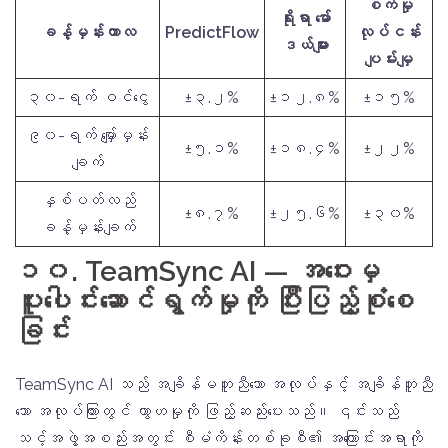
စက်မှု
ရိုးရာ မော်
ခန့်မှန်းကာလ
PredictFlow
လုပ်ငန်း
ဒယ်များ
ပျမ်းမျှ
၃၀-ရက် ဝင်ငွေ
±၃.၂%
±၁၂.၈%
±၁၅%
၉၀-ရက် မျှော်မှန်း
±၅.၁%
±၁၈.၄%
±၂၂%
ချက်
နှစ်ပတ်လည်
±၈.၇%
±၂၅.၆%
±၃၀%
ခန့်မှန်းချက်
၁၀. TeamSync AI — အဝေးမှ
ပူးပေါင်းဆောင်ရွက်မှုကို ပြီးပြည့်စုံစေ
ခြင်း
TeamSync AI သည် အချိန်မတူညီသော အလုပ်နှင့် အချိန်တူညီ
သော အလုပ်ကြားတွင် ကွာဟမှုကို ဖြည့်ဆည်းပေးသည်။ ၎င်းသည်
သင့်အဖွဲ့အစည်းအတွင်း စီမံကိန်းတစ်ခုစီ၏ အကြောင်းအရာကို