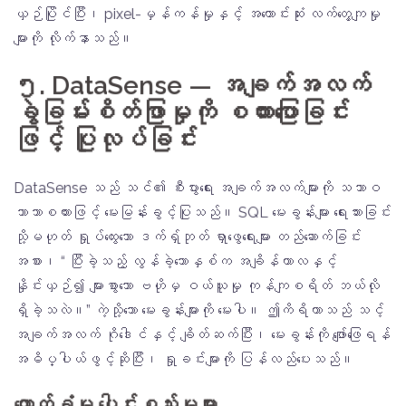
ယှဉ်ပြိုင်ပြီး၊ pixel-မှန်ကန်မှုနှင့် အကောင်းဆုံး လက်တွေ့ကျမှု
များကို လိုက်နာသည်။
၅. DataSense — အချက်အလက်
ခွဲခြမ်းစိတ်ဖြာမှုကို စကားပြောခြင်း
ဖြင့် ပြုလုပ်ခြင်း
DataSense သည် သင်၏ စီးပွားရေး အချက်အလက်များကို သဘာဝ
ဘာသာစကားဖြင့် မေးမြန်းခွင့်ပြုသည်။ SQL မေးခွန်းများ ရေးသားခြင်း
သို့မဟုတ် ရှုပ်ထွေးသော ဒက်ရှ်ဘုတ် ရှာဖွေရေးများ တည်ဆောက်ခြင်း
အစား၊ “ ပြီးခဲ့သည့် လွန်ခဲ့သောနှစ်က အချိန်ကာလနှင့်
နှိုင်းယှဉ်၍ များစွာသော ဗဟိုမှ ဝယ်ယူမှု ကုန်ကျစရိတ် ဘယ်လို
ရှိခဲ့သလဲ။” ကဲ့သို့သော မေးခွန်းများကို မေးပါ။ ဤကိရိယာသည် သင့်
အချက်အလက် ဂိုဒေါင်နှင့် ချိတ်ဆက်ပြီး၊ မေးခွန်းကို ဖျော်ဖြေရန်
အဓိပ္ပါယ်ဖွင့်ဆိုပြီး၊ ရှုခင်းများကို ပြန်လည်ပေးသည်။
ထောက်ခံမှု ပေါင်းစည်းမှုများ