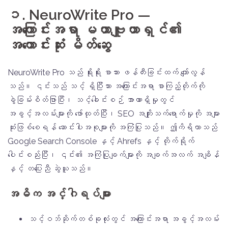
၁. NeuroWrite Pro —
အကြောင်းအရာ မဟာဗျူဟာရှင်၏
အကောင်းဆုံး မိတ်ဆွေ
NeuroWrite Pro သည် ရိုးရိုး စာသား ဖန်တီးခြင်းထက် ကျော်လွန်
သည်။ ၎င်းသည် သင့် ရှိပြီးသား အကြောင်းအရာ စာကြည့်တိုက်ကို
ခွဲခြမ်းစိတ်ဖြာပြီး၊ သင့်ခေါင်းစဉ် အာဏာရှိမှုတွင်
အခွင့်အလမ်းများကို ဖော်ထုတ်ပြီး၊ SEO အကျိုးသက်ရောက်မှုကို အများ
ဆုံးဖြစ်စေရန် ဆောင်းပါးအစုများကို အကြံပြုသည်။ ဤကိရိယာသည်
Google Search Console နှင့် Ahrefs နှင့် တိုက်ရိုက်
ပေါင်းစည်းပြီး၊ ၎င်း၏ အကြံပြုချက်များကို အချက်အလက် အချိန်
နှင့် တပြေးညီ ဆွဲယူသည်။
အဓိက အင်္ဂါရပ်များ
သင့်ဝဘ်ဆိုက်တစ်ခုလုံးတွင် အကြောင်းအရာ အခွင့်အလမ်း