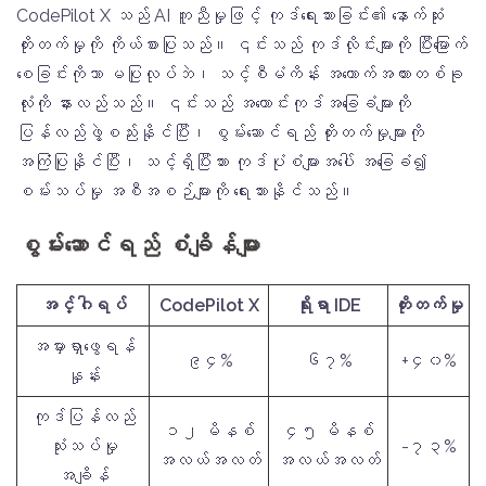
CodePilot X သည် AI ကူညီမှုဖြင့် ကုဒ်ရေးသားခြင်း၏ နောက်ဆုံး
တိုးတက်မှုကို ကိုယ်စားပြုသည်။ ၎င်းသည် ကုဒ်လိုင်းများကို ပြီးမြောက်
စေခြင်းကိုသာ မပြုလုပ်ဘဲ၊ သင့်စီမံကိန်း အထောက်အထားတစ်ခု
လုံးကို နားလည်သည်။ ၎င်းသည် အဟောင်းကုဒ်အခြေခံများကို
ပြန်လည်ဖွဲ့စည်းနိုင်ပြီး၊ စွမ်းဆောင်ရည် တိုးတက်မှုများကို
အကြံပြုနိုင်ပြီး၊ သင့်ရှိပြီးသား ကုဒ်ပုံစံများအပေါ် အခြေခံ၍
စမ်းသပ်မှု အစီအစဉ်များကို ရေးသားနိုင်သည်။
စွမ်းဆောင်ရည် စံချိန်များ
အင်္ဂါရပ်
CodePilot X
ရိုးရာ IDE
တိုးတက်မှု
အမှားရှာဖွေရန်
၉၄%
၆၇%
+၄၀%
နှုန်း
ကုဒ်ပြန်လည်
၁၂ မိနစ်
၄၅ မိနစ်
သုံးသပ်မှု
-၇၃%
အလယ်အလတ်
အလယ်အလတ်
အချိန်