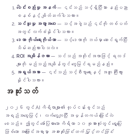
ပေါင်းစည်းမှု အနက်
— ၎င်းသည် သင့်ရှိပြီးသား နည်းပညာ
စနစ်နှင့် ချိတ်ဆက်ပါသလား။
သင်ယူမှု အကွာအဝေး
— သင့်အဖွဲ့သည် ၎င်းကို တစ်ပတ်
အတွင်း လက်ခံနိုင်ပါသလား။
ဒေတာ ကိုယ်ရေးကိုယ်တာ
— သင့်ဒေတာကို ဘယ်မှာ ဆောင်ရွက်ပြီး
သိမ်းဆည်းထားပါသလဲ။
ROI အချိန်ဇယား
— သင်သည် အတိုင်းအတာဖြင့် ရလဒ်
များကို မည်သည့်အချိန်တွင် တွေ့မြင်ရမည်နည်း။
အရွယ်အစား
— ၎င်းသည် သင့်စီးပွားရေးနှင့် အတူ ကြီးထွား
နိုင်ပါသလား။
အဆုံးသတ်
၂၀၂၆ တွင် AI ကိရိယာများ၏ လုပ်ငန်းခွင်သည်
အရည်အသွေးမြင့်၊ လက်တွေ့ကျပြီး အမှန်တကယ် ပြောင်းလဲ
စေသည်။ ဤတွင် ဖော်ပြထားသော ကိရိယာ ၁၀ ခုအားလုံးတွင် ရှေ့ပြေး
ဖြစ်သော အကြောင်းအရာမှာ
အစားထိုးခြင်းထက် မြှင့်တင်ခြင်း