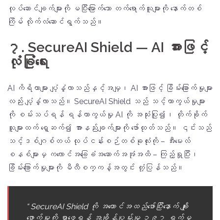
လုပ်ဆောင်ချက်များကို မပြီးမြောက်သော တက်ရောက်သူများကို နောက်တစ်
ကြိမ် လိုက်လံဆောင်ရွက်သည်။
၇. SecureAI Shield — AI အားဖြင့်
လုံခြုံရေး
AI ကိရိယာများ ပျံ့နှံ့လာသည်နှင့်အမျှ၊ AI အားဖြင့် ခြိမ်းခြောက်မှုများ
လည်း ပျံ့နှံ့လာသည်။ SecureAI Shield သည် သင့်ကာကွယ်မှုများ
ကို စမ်းသပ်ရန် ရန်ကာကွယ်မှု AI ကို အသုံးပြု၍၊ တိုက်ခိုက်
သူများထက် ရှေ့ဆက်၍ အားနည်းချက်များကို ဖော်ထုတ်သည်။ ၎င်းသည်
သင့်ဒစ်ဂျစ်တယ် လုပ်ငန်းစဉ်တစ်ခုလုံးကို – အီးမေးလ်
စနစ်များမှ ကလောင်အခြေခံအဆောက်အအုံအထိ – ကြည့်ရှုပြီး၊
ခြိမ်းခြောက်မှုများကို မီလီစက္ကန့်အတွင်း တုံ့ပြန်သည်။
“ SecureAI Shield ကို အကောင်အထည်ဖော်ပြီးနောက် ချိုး
ဖောက်မှုကို ရှာဖွေရန် အချိန်ပျမ်းမျှ ၁၉၇ ရက်မှ