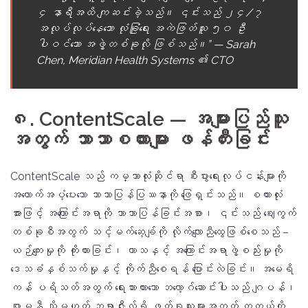
၄ နာရီအထိ ကျဆင်းခဲ့သည်။ ၎င်းသည် ၂၄/၇
အလုပ်လုပ်နေသော လုံခြုံရေး အကဲဖြတ်သူ ၅၀ ဦး
ပါဝင်သော အဖွဲ့တစ်ခုလို ဖြစ်သည်။” — Sarah
Chen, Meridian Health Systems ၏ CTO
၈. ContentScale — အများပြည်သူ
အတွက် ဘာသာစကားများ ဖန်တီးခြင်း
ContentScale သည် ကမ္ဘာလုံးဆိုင်ရာ စီးပွားရေးလုပ်ငန်းများကို
အထောက်အပံ့ပေးသော ဘာသာပြန်ပြဿနာကို ဖြေရှင်းသည်။ စကားလုံး
အားဖြင့် အကြောင်းအရာကို ဘာသာပြန်ခြင်းအစား၊ ၎င်းသည် ဈေးကွက်
တစ်ခုစီအတွက် သင့်မက်ဆေ့ခ်ျကို လိုက်လျောညီထွေဖြစ်စေသည် –
ယဉ်ကျေးမှုကို ကိုးကားခြင်း၊ ဟာသနှင့် အကြောင်းအရာဖွဲ့စည်းမှုကို
ဒေသခံနှစ်သက်မှုနှင့် ကိုက်ညီစေရန် ပြောင်းလဲခြင်း။ အမေရိ
ကန် ပရိသတ်အတွက် ရေးသားထားသော ဘလော့ဂ်ဆောင်းပါးသည် ဂျပန်၊
ဂျာမနီ သို့မဟုတ် ဘရာဇီးလ်ရှိ ဖတ်ရှုသူများအတွက် တကယ့်ကို