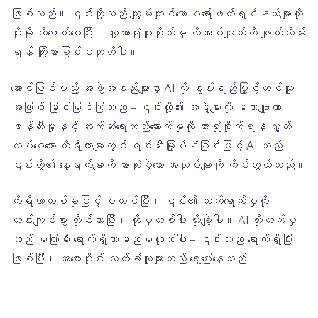
ဖြစ်သည်။ ၎င်းတို့သည် ကျွမ်းကျင်သော ပရော်ဖက်ရှင်နယ်များကို
ပိုမို ထိရောက်စေပြီး၊ လူ့အာရုံစူးစိုက်မှု လိုအပ်ချက်ကို ဖျက်သိမ်း
ရန် ကြိုးစားခြင်းမဟုတ်ပါ။
အောင်မြင်မည့် အဖွဲ့အစည်းများမှာ AI ကို စွမ်းရည်မြှင့်တင်သူ
အဖြစ် မြင်မြင်ကြသည် – ၎င်းတို့၏ အဖွဲ့များကို မဟာဗျူဟာ၊
ဖန်တီးမှုနှင့် ဆက်ဆံရေးတည်ဆောက်မှုကို အာရုံစိုက်ရန် လွှတ်
လပ်စေသော ကိရိယာများတွင် ရင်းနှီးမြှုပ်နှံခြင်းဖြင့် AI သည်
၎င်းတို့၏ နေ့ရက်များကို စားသုံးခဲ့သော အလုပ်များကို ကိုင်တွယ်သည်။
ကိရိယာတစ်ခုဖြင့် စတင်ပြီး၊ ၎င်း၏ သက်ရောက်မှုကို
တင်းကျပ်စွာ တိုင်းတာပြီး၊ ထိုမှတစ်ပါး တိုးချဲ့ပါ။ AI တိုးတက်မှု
သည် မကြာမီ ရောက်ရှိလာမည်မဟုတ်ပါ – ၎င်းသည် ရောက်ရှိပြီး
ဖြစ်ပြီး၊ အစောပိုင်း လက်ခံသူများသည် ရှေ့ပြေးနေသည်။