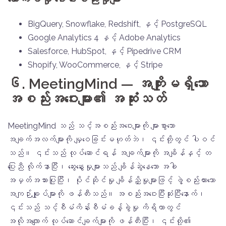
BigQuery, Snowflake, Redshift, နှင့် PostgreSQL
Google Analytics 4 နှင့် Adobe Analytics
Salesforce, HubSpot, နှင့် Pipedrive CRM
Shopify, WooCommerce, နှင့် Stripe
၆. MeetingMind — အကျိုးမရှိသော
အစည်းအဝေးများ၏ အဆုံးသတ်
MeetingMind သည် သင့်အစည်းအဝေးများကို များစွာသော
အချက်အလက်များကို မျှဝေခြင်းမဟုတ်ဘဲ၊ ၎င်းတို့တွင် ပါဝင်
သည်။ ၎င်းသည် လုပ်ဆောင်ရန် အချက်များကို အချိန်နှင့် တ
ပြေးညီ လိုက်နာပြီး၊ ဆွေးနွေးမှုများသည် ချိန်ဆွဲနေသော အခါ
အမှတ်အသားပြုပြီး၊ ပိုင်ဆိုင်မှု ချိန်ညှိမှုများဖြင့် ဖွဲ့စည်းထားသော
အကျဉ်းချုပ်များကို ဖန်တီးသည်။ အစည်းအဝေးပြီးဆုံးပြီးနောက်၊
၎င်းသည် သင့်စီမံကိန်းစီမံခန့်ခွဲမှု ကိရိယာတွင်
အလိုအလျောက် လုပ်ဆောင်ချက်များကို ဖန်တီးပြီး၊ ၎င်းတို့၏